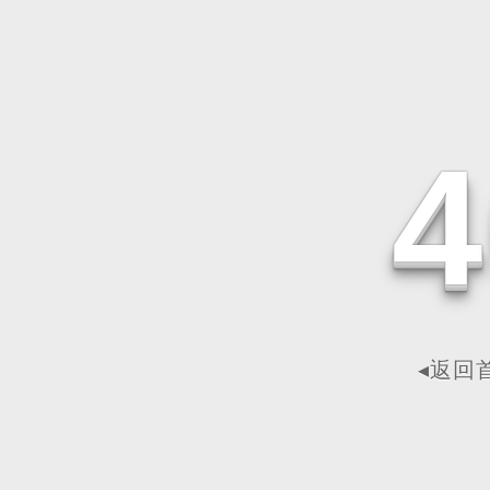
4
◂返回