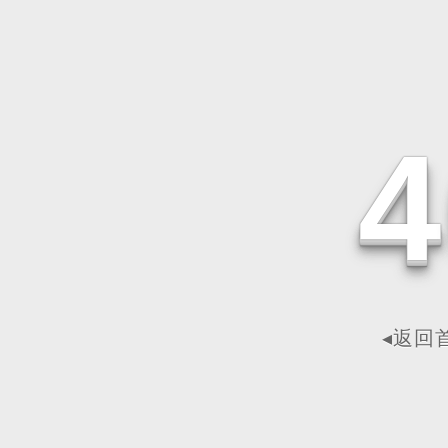
4
◂返回